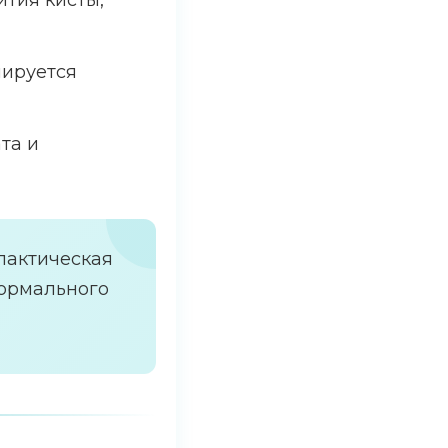
тия кисты,
нируется
та и
лактическая
нормального