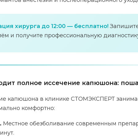
риантов анестезии и послеоперационного уход
ция хирурга до 12:00 — бесплатно!
Запишите
ём и получите профессиональную диагностику
одит полное иссечение капюшона: пош
ие капюшона в клинике СТОМЭКСПЕРТ занимает
мально комфортно:
.
Местное обезболивание современным препар
инут.