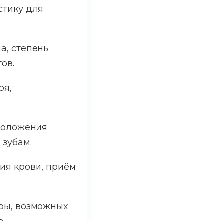
стику для
а, степень
ов.
оя,
положения
 зубам.
ия крови, приём
ры, возможных