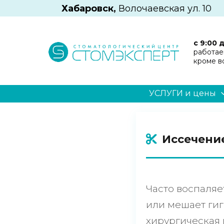
Хабаровск,
Волочаевская ул. 10
с 9:00 
работае
кроме в
УСЛУГИ и цены
Иссечение
Часто воспаляе
или мешает ги
хирургическая