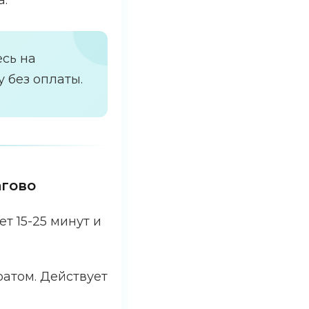
а.
сь на
 без оплаты.
агово
 15-25 минут и
атом. Действует