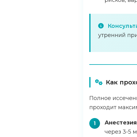
рисков, ва
Консульта
утренний при
Как прох
Полное иссечен
проходит макси
Анестезия
через 3-5 м