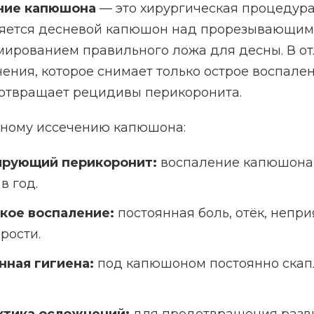
ние капюшона
— это хирургическая процедура
яется десневой капюшон над прорезывающим
мированием правильного ложа для десны. В от
ения, которое снимает только острое воспале
отвращает рецидивы перикоронита.
лному иссечению капюшона:
рующий перикоронит:
воспаление капюшона 
в год.
кое воспаление:
постоянная боль, отёк, непр
рости.
нная гигиена:
под капюшоном постоянно скап