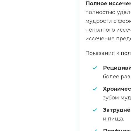
Полное иссече
полностью удал
мудрости с фор
неполного иссеч
иссечение пред
Показания к по
Рецидиви
более раз 
Хроничес
зубом муд
Затруднё
и пища.