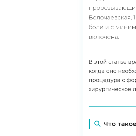
прорезывающим
Волочаевская, 
боли и с миним
включена.
В этой статье в
когда оно необх
процедура с фо
хирургическое л
Что тако