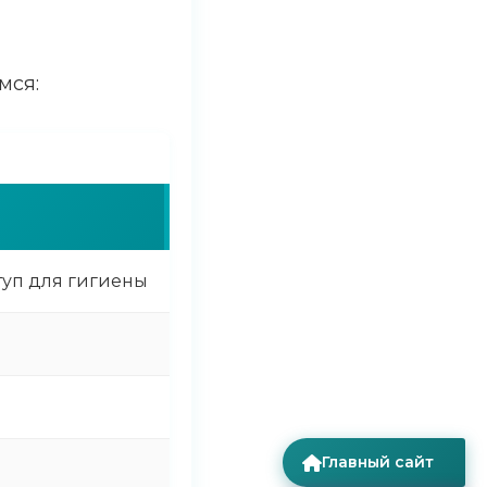
?
мся:
Полное иссечение
туп для гигиены
Полностью удалить капюшон дл
Полное иссечение капюшона с 
15-25 минут
Главный сайт
7-10 дней