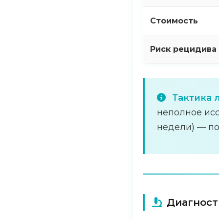
Стоимость
Риск рецидива
Тактика 
неполное исс
недели) — п
Диагност