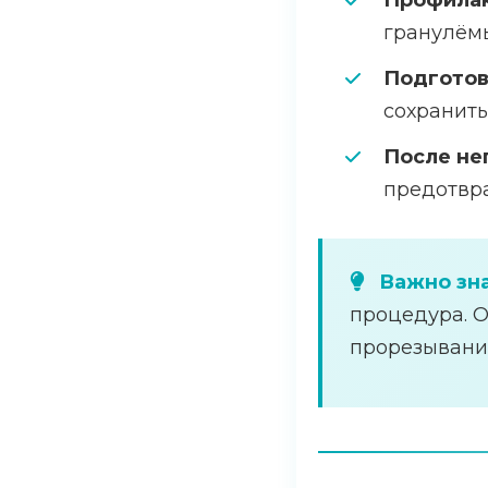
Профилак
гранулёмы
Подготов
сохранить
После не
предотвр
Важно зна
процедура. О
прорезывания