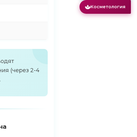
Косметология
2 730 ₽
Низкий (5-10%)
водят
ия (через 2-4
.
на