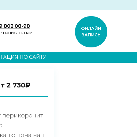
9 802 08-98
ОНЛАЙН
е написать нам
ЗАПИСЬ
ГАЦИЯ ПО САЙТУ
т 2 730₽
т перикоронит
о
 капюшона над