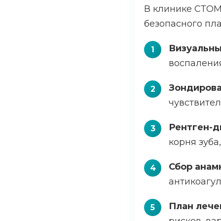
В клинике СТОМ
безопасного пл
Визуальны
воспаления
Зондирова
чувствител
Рентген-д
корня зуба
Сбор анам
антикоагул
План лече