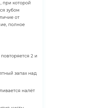
, при которой
ся зубом
личие от
ние, полное
повторяется 2 и
иятный запах над
ливается налёт