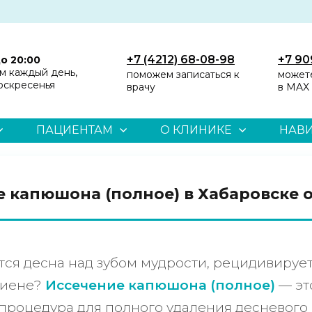
+7 (4212) 68-08-98
+7 90
до 20:00
м каждый день,
поможем записаться к
может
оскресенья
врачу
в MAX
ПАЦИЕНТАМ
О КЛИНИКЕ
НАВИ
 капюшона (полное) в Хабаровске о
тся десна над зубом мудрости, рецидивируе
гиене?
Иссечение капюшона (полное)
— эт
 процедура для полного удаления десневого