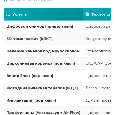
Листайте таблицу вправо
Услуга
Технологи
Цифровой снимок (прицельный)
Цифровой рент
3D-томография (КЛКТ)
Конусно-лучев
Лечение каналов под микроскопом
Стоматологиче
Циркониевая коронка (под ключ)
CAD/CAM фрез
Винир Emax (под ключ)
Цифровое моде
Фотодинамическая терапия (ФДТ)
Лазер + фотос
Имплантация (под ключ)
3D-планировани
Профгигиена (Ультразвук + Air Flow)
Цифровая диаг