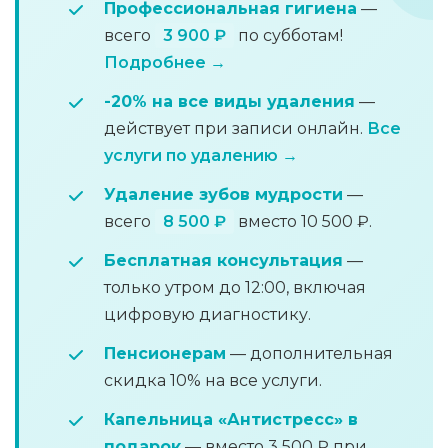
Профессиональная гигиена
—
всего
3 900 ₽
по субботам!
Подробнее →
-20% на все виды удаления
—
действует при записи онлайн.
Все
услуги по удалению →
Удаление зубов мудрости
—
всего
8 500 ₽
вместо 10 500 ₽.
Бесплатная консультация
—
только утром до 12:00, включая
цифровую диагностику.
Пенсионерам
— дополнительная
скидка 10% на все услуги.
Капельница «Антистресс» в
подарок
— вместо 3 500 ₽ при